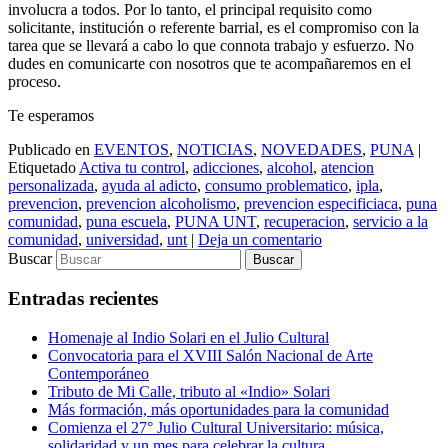
involucra a todos. Por lo tanto, el principal requisito como
solicitante, institución o referente barrial, es el compromiso con la
tarea que se llevará a cabo lo que connota trabajo y esfuerzo. No
dudes en comunicarte con nosotros que te acompañaremos en el
proceso.
Te esperamos
Publicado en
EVENTOS
,
NOTICIAS
,
NOVEDADES
,
PUNA
|
Etiquetado
Activa tu control
,
adicciones
,
alcohol
,
atencion
personalizada
,
ayuda al adicto
,
consumo problematico
,
ipla
,
prevencion
,
prevencion alcoholismo
,
prevencion especificiaca
,
puna
comunidad
,
puna escuela
,
PUNA UNT
,
recuperacion
,
servicio a la
comunidad
,
universidad
,
unt
|
Deja un comentario
Buscar
Entradas recientes
Homenaje al Indio Solari en el Julio Cultural
Convocatoria para el XVIII Salón Nacional de Arte
Contemporáneo
Tributo de Mi Calle, tributo al «Indio» Solari
Más formación, más oportunidades para la comunidad
Comienza el 27° Julio Cultural Universitario: música,
solidaridad y un mes para celebrar la cultura