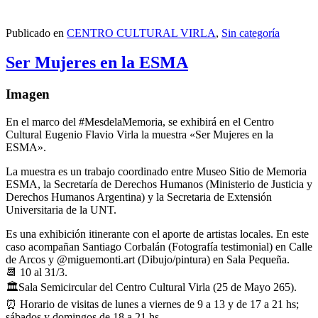
Publicado en
CENTRO CULTURAL VIRLA
,
Sin categoría
Ser Mujeres en la ESMA
Imagen
En el marco del #MesdelaMemoria, se exhibirá en el Centro
Cultural Eugenio Flavio Virla la muestra «Ser Mujeres en la
ESMA».
La muestra es un trabajo coordinado entre Museo Sitio de Memoria
ESMA, la Secretaría de Derechos Humanos (Ministerio de Justicia y
Derechos Humanos Argentina) y la Secretaria de Extensión
Universitaria de la UNT.
Es una exhibición itinerante con el aporte de artistas locales. En este
caso acompañan Santiago Corbalán (Fotografía testimonial) en Calle
de Arcos y @miguemonti.art (Dibujo/pintura) en Sala Pequeña.
📆 10 al 31/3.
🏛Sala Semicircular del Centro Cultural Virla (25 de Mayo 265).
⏰ Horario de visitas de lunes a viernes de 9 a 13 y de 17 a 21 hs;
sábados y domingos de 18 a 21 hs.