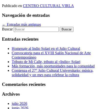
Publicado en
CENTRO CULTURAL VIRLA
Navegación de entradas
←
Entradas más antiguas
Buscar
Entradas recientes
Homenaje al Indio Solari en el Julio Cultural
Convocatoria para el XVIII Salón Nacional de Arte
Contemporáneo
Tributo de Mi Calle, tributo al «Indio» Solari
Más formación, más oportunidades para la comunidad
Comienza el 27° Julio Cultural Universitario: música,
solidaridad y un mes para celebrar la cultura
Comentarios recientes
Archivos
julio 2026
junio 2026