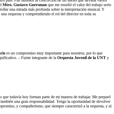
stro país. Fue también la concreción de un sueño que llevaba varios
el
Mtro. Gustavo Guersman
que me enseñó el valor del trabajo serio
llar una mirada más profunda sobre la interpretación musical. Y
una orquesta y comprendiendo el rol del director en toda su
ario
es un compromiso muy importante para nosotros, por lo que
ificativo. – Fuiste integrante de la
Orquesta Juvenil de la UNT
y
tas que todavía hoy forman parte de mi manera de trabajar. Me preparó
ro también una gran responsabilidad. Tengo la oportunidad de devolver
mpromiso, y compañerismo, que siempre caracterizó a la orquesta, y al