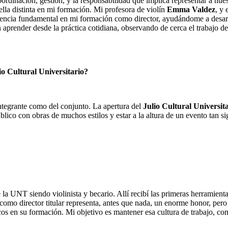
oordinación, gestión, y la responsabilidad que implica representar a nue
lla distinta en mi formación. Mi profesora de violín
Emma Valdez
, y 
encia fundamental en mi formación como director, ayudándome a desarro
render desde la práctica cotidiana, observando de cerca el trabajo de 
io Cultural Universitario?
integrante como del conjunto. La apertura del
Julio Cultural Universit
o con obras de muchos estilos y estar a la altura de un evento tan sign
 la UNT siendo violinista y becario. Allí recibí las primeras herramien
 como director titular representa, antes que nada, un enorme honor, pe
s en su formación. Mi objetivo es mantener esa cultura de trabajo, co