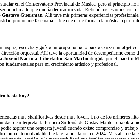
tudiar en el Conservatorio Provincial de Música, pero al principio no 
ser aquello a lo que quería dedicar mi vida. Retomé mis estudios con o
o Gustavo Guersman
. Allí tuve mis primeras experiencias profesional
idad porque me fascinaba la idea de darle forma a la música a partir de
mbién inspira, escucha y guía a un grupo humano para alcanzar un objet
dirección orquestal. Allí tuve la oportunidad de desempeñarme como dir
a Juvenil Nacional Libertador San Martín
dirigida por el maestro M
ron fundamentales para mi crecimiento artístico y profesional.
ico hasta hoy?
eriencias muy significativas desde muy joven. Uno de los primeros hito
rtunidad de interpretar la Primera Sinfonía de Gustav Mahler, una obra
e podía aspirar una orquesta juvenil cuando existe compromiso y trabajo 
otro momento inolvidable fue la gira por Japón en 2024. Más allá de la 