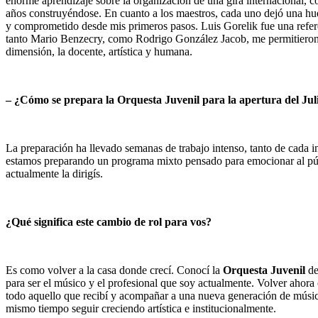
enorme aprendizaje sobre la organización de una gira internacional, c
años construyéndose. En cuanto a los maestros, cada uno dejó una hue
y comprometido desde mis primeros pasos. Luis Gorelik fue una refer
tanto Mario Benzecry, como Rodrigo González Jacob, me permitieron ap
dimensión, la docente, artística y humana.
– ¿Cómo se prepara la Orquesta Juvenil para la apertura del Jul
La preparación ha llevado semanas de trabajo intenso, tanto de cada 
estamos preparando un programa mixto pensado para emocionar al públic
actualmente la dirigís.
¿Qué significa este cambio de rol para vos?
Es como volver a la casa donde crecí. Conocí la
Orquesta Juvenil
de
para ser el músico y el profesional que soy actualmente. Volver ahora
todo aquello que recibí y acompañar a una nueva generación de músico
mismo tiempo seguir creciendo artística e institucionalmente.