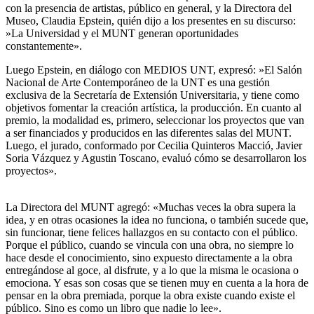
con la presencia de artistas, público en general, y la Directora del
Museo, Claudia Epstein, quién dijo a los presentes en su discurso:
»La Universidad y el MUNT generan oportunidades
constantemente».
Luego Epstein, en diálogo con MEDIOS UNT, expresó: »El Salón
Nacional de Arte Contemporáneo de la UNT es una gestión
exclusiva de la Secretaría de Extensión Universitaria, y tiene como
objetivos fomentar la creación artística, la producción. En cuanto al
premio, la modalidad es, primero, seleccionar los proyectos que van
a ser financiados y producidos en las diferentes salas del MUNT.
Luego, el jurado, conformado por Cecilia Quinteros Macció, Javier
Soria Vázquez y Agustin Toscano, evaluó cómo se desarrollaron los
proyectos».
La Directora del MUNT agregó: «Muchas veces la obra supera la
idea, y en otras ocasiones la idea no funciona, o también sucede que,
sin funcionar, tiene felices hallazgos en su contacto con el público.
Porque el público, cuando se vincula con una obra, no siempre lo
hace desde el conocimiento, sino expuesto directamente a la obra
entregándose al goce, al disfrute, y a lo que la misma le ocasiona o
emociona. Y esas son cosas que se tienen muy en cuenta a la hora de
pensar en la obra premiada, porque la obra existe cuando existe el
público. Sino es como un libro que nadie lo lee».