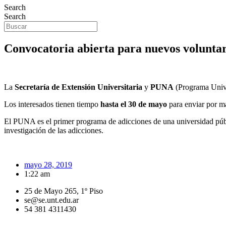
Search
Search
Convocatoria abierta para nuevos volunta
La
Secretaría de Extensión Universitaria
y
PUNA
(Programa Univer
Los interesados tienen tiempo
hasta el 30 de mayo
para enviar por m
El PUNA es el primer programa de adicciones de una universidad públi
investigación de las adicciones.
mayo 28, 2019
1:22 am
25 de Mayo 265, 1º Piso
se@se.unt.edu.ar
54 381 4311430